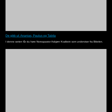
De gikk ut: Ananias, Paulus og Tabita
I denne serien får du høre Noreapastor Asbjørn Kvalbein som underviser fra Bibelen.