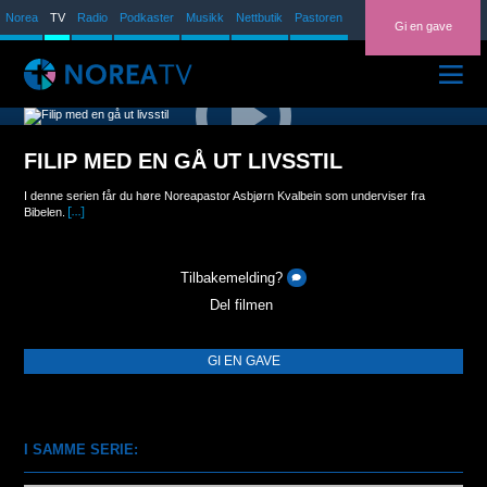
Norea
TV
Radio
Podkaster
Musikk
Nettbutik
Pastoren
Gi en gave
ARKIV
FILIP MED EN GÅ UT LIVSSTIL
TV-PROGRAM
I denne serien får du høre Noreapastor Asbjørn Kvalbein som underviser fra
PROSJEKTVIDEOER
Bibelen.
NOREAPASTOREN
Tilbakemelding?
Del filmen
GI EN GAVE
I SAMME SERIE: