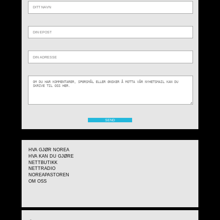
HVA GJØR NOREA
HVA KAN DU GJØRE
NETTBUTIKK
NETTRADIO
NOREAPASTOREN
OM OSS
TV-program: Forfølgelse hindrer ikke troen i Iran
Shervin Ebrahimian husker godt hvordan revolusjonen forandret hans