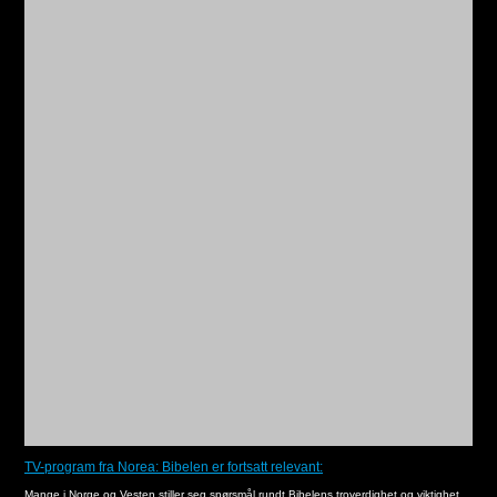
TV-program fra Norea: Bibelen er fortsatt relevant:
Mange i Norge og Vesten stiller seg spørsmål rundt Bibelens troverdighet og viktighet.