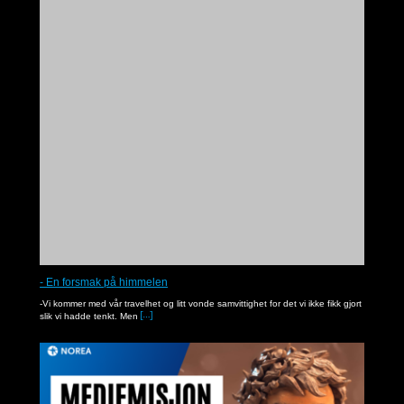
Med Rut ut på Gud åker
I denne serien får du høre Noreapastor Asbjørn Kvalbein som underviser fra Bibelen.
- En forsmak på himmelen
-Vi kommer med vår travelhet og litt vonde samvittighet for det vi ikke fikk gjort
slik vi hadde tenkt. Men