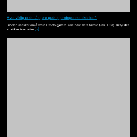
Hvor viktig er det å gjøre gode gjerninger som kristen?
Bibelen snakker om å være Ordets gjørere, ikke bare dets hørere (Jak. 1,23). Betyr det
at vi ikke lever etter