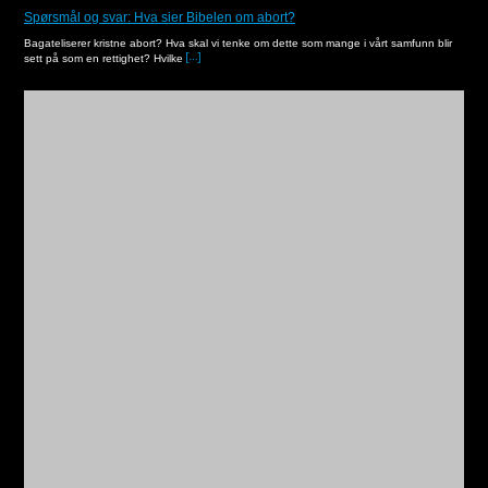
Spørsmål og svar: Hva sier Bibelen om abort?
Bagateliserer kristne abort? Hva skal vi tenke om dette som mange i vårt samfunn blir
sett på som en rettighet? Hvilke