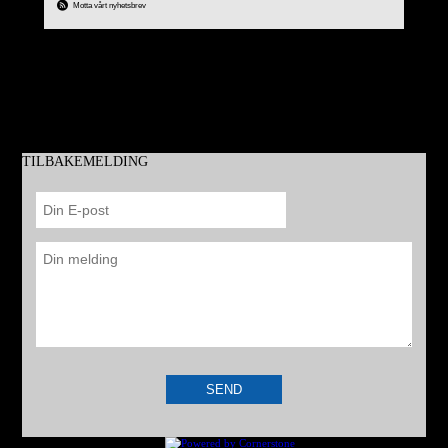
Motta vårt nyhetsbrev
hjemland Iran fra et vestlig monarki til en islamsk republikk. Kristne ble
TILBAKEMELDING
Dit få eller ingen andre når inn...
Se denne korte videoen fra Norea