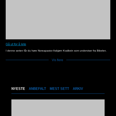
Gå ut for å lete
I denne serien får du høre Noreapastor Asbjørn Kvalbein som underviser fra Bibelen.
Vis flere
]
NYESTE
ANBEFALT
MEST SETT
ARKIV