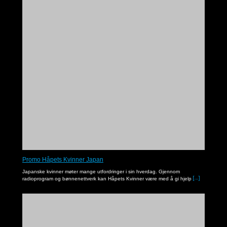
Peter lærer om tro
I denne serien får du høre Noreapastor Asbjørn Kvalbein som underviser fra Bibelen.
Promo Håpets Kvinner Japan
Japanske kvinner møter mange utfordringer i sin hverdag. Gjennom
radioprogram og bønnenettverk kan Håpets Kvinner være med å gi hjelp