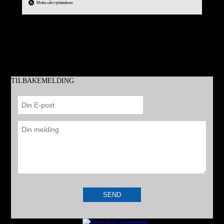
Motta vårt nyhetsbrev
hjemland Iran fra et vestlig monarki til en islamsk republikk. Kristne ble
TILBAKEMELDING
Dit få eller ingen andre når inn...
Se denne korte videoen fra Norea