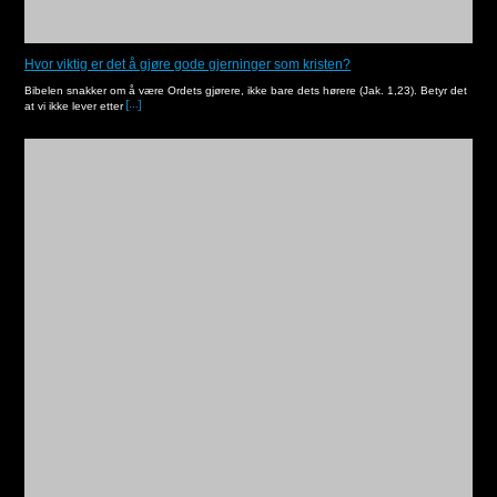
Hvor viktig er det å gjøre gode gjerninger som kristen?
Bibelen snakker om å være Ordets gjørere, ikke bare dets hørere (Jak. 1,23). Betyr det
at vi ikke lever etter