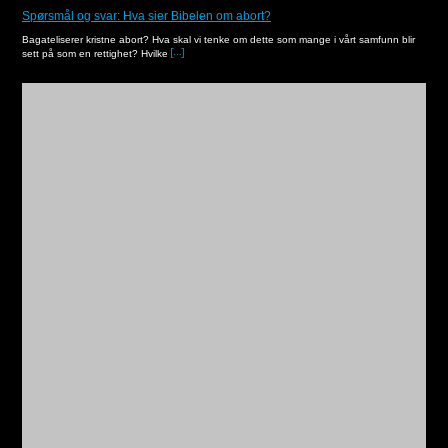
Spørsmål og svar: Hva sier Bibelen om abort?
Bagateliserer kristne abort? Hva skal vi tenke om dette som mange i vårt samfunn blir
sett på som en rettighet? Hvilke