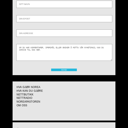
HVA GJØR NOREA
HVA KAN DU GJØRE
NETTBUTIKK
NETTRADIO
NOREAPASTOREN
OM OSS
TV-program: Forfølgelse hindrer ikke troen i Iran
Shervin Ebrahimian husker godt hvordan revolusjonen forandret hans