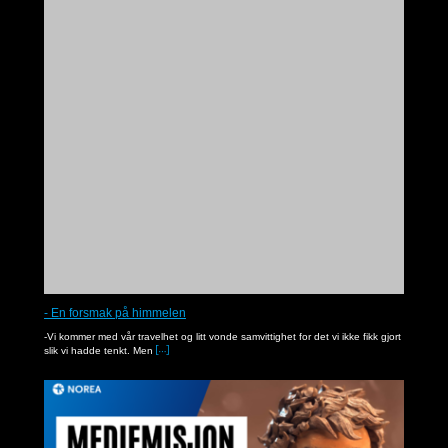
Med Rut ut på Gud åker
I denne serien får du høre Noreapastor Asbjørn Kvalbein som underviser fra Bibelen.
- En forsmak på himmelen
-Vi kommer med vår travelhet og litt vonde samvittighet for det vi ikke fikk gjort
slik vi hadde tenkt. Men