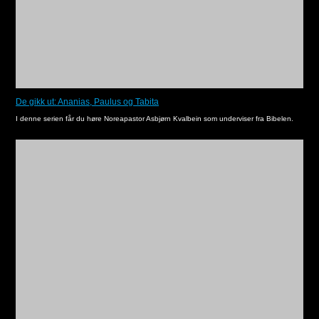
De gikk ut: Ananias, Paulus og Tabita
I denne serien får du høre Noreapastor Asbjørn Kvalbein som underviser fra Bibelen.