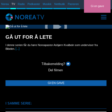
Norea
TV
Radio
Podkaster
Musikk
Nettbutik
Pastoren
Gi en gave
ARKIV
GÅ UT FOR Å LETE
TV-PROGRAM
I denne serien får du høre Noreapastor Asbjørn Kvalbein som underviser fra
PROSJEKTVIDEOER
Bibelen.
Bibelundervisning
NOREAPASTOREN
Tilbakemelding?
I denne serien får du høre Noreapastor Asbjørn Kvalbein som underviser fra
Bibelen.
Del filmen
GI EN GAVE
I SAMME SERIE: