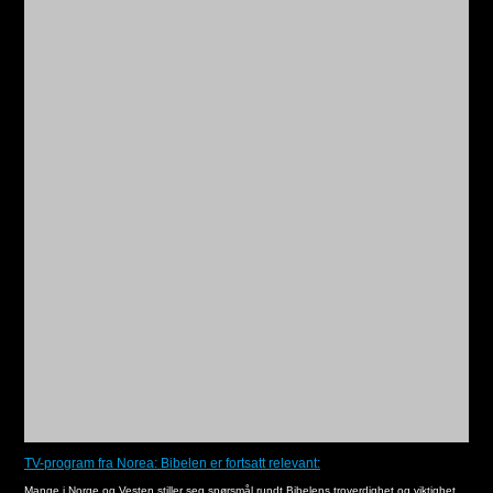
TV-program fra Norea: Bibelen er fortsatt relevant:
Mange i Norge og Vesten stiller seg spørsmål rundt Bibelens troverdighet og viktighet.