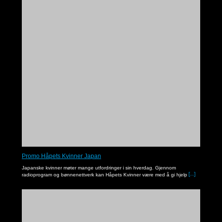
Filip med en gå ut livsstil
I denne serien får du høre Noreapastor Asbjørn Kvalbein som underviser fra Bibelen.
Promo Håpets Kvinner Japan
Japanske kvinner møter mange utfordringer i sin hverdag. Gjennom
radioprogram og bønnenettverk kan Håpets Kvinner være med å gi hjelp