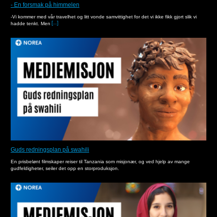
- En forsmak på himmelen
-Vi kommer med vår travelhet og litt vonde samvittighet for det vi ikke fikk gjort slik vi
hadde tenkt. Men
Guds redningsplan på swahili
En prisbelønt filmskaper reiser til Tanzania som misjonær, og ved hjelp av mange
gudfeldigheter, seiler det opp en storproduksjon.