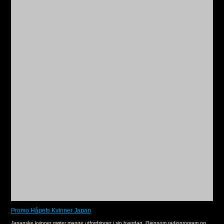
Promo Håpets Kvinner Japan
Japanske kvinner møter mange utfordringer i sin hverdag. Gjennom radioprogram og