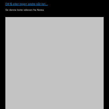
Dit få eller ingen andre når inn...
Se denne korte videoen fra Norea