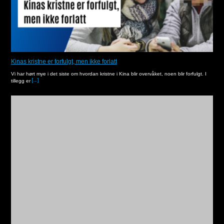
Kinas kristne er forfulgt, men ikke forlatt
Vi har hørt mye i det siste om hvordan kristne i Kina blir overvåket, noen blir forfulgt. I
tillegg er