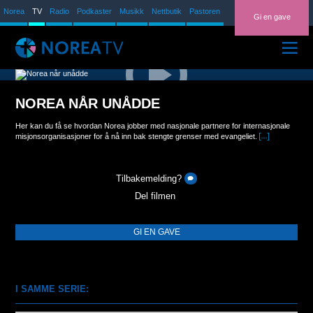
Norea
TV
Radio
Podkaster
Musikk
Nettbutik
Pastoren
Gi en gave
ARKIV
NOREA NÅR UNÅDDE
TV-PROGRAM
Her kan du få se hvordan Norea jobber med nasjonale partnere for internasjonale
PROSJEKTVIDEOER
misjonsorganisasjoner for å nå inn bak stengte grenser med evangeliet.
NOREAPASTOREN
Tilbakemelding?
Del filmen
GI EN GAVE
I SAMME SERIE: