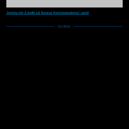
Jojinga blir å treffe på Noreas Kvinneweekend i april!
Vis flere
]