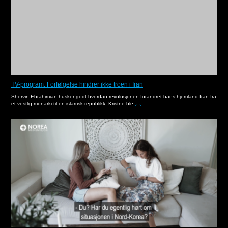
TV-program: Forfølgelse hindrer ikke troen i Iran
Shervin Ebrahimian husker godt hvordan revolusjonen forandret hans hjemland Iran fra
et vestlig monarki til en islamsk republikk. Kristne ble