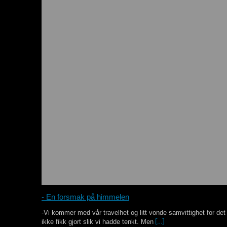
- En forsmak på himmelen
-Vi kommer med vår travelhet og litt vonde samvittighet for det 
ikke fikk gjort slik vi hadde tenkt. Men