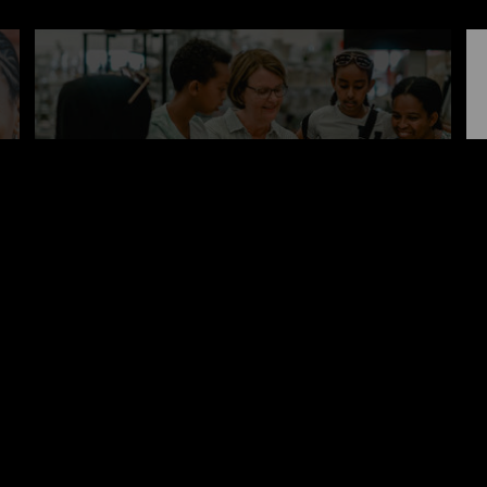
TV-program: Bygger bro til tro
– Den gode samtalen begynner med vennskap. – Alle kan være
noe for noen. Dette er noen av uttalelsene i dette
TV