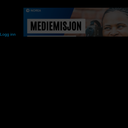
Logg inn
Videre med legedom for kropp og sjel
Healing Voice har åpnet øynene våre og forandret livene våre