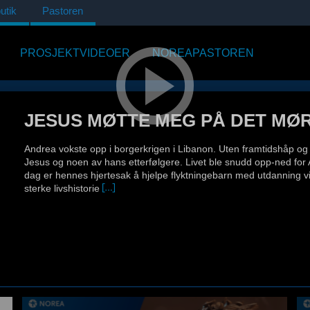
utik
Pastoren
PROSJEKTVIDEOER
NOREAPASTOREN
JESUS MØTTE MEG PÅ DET MØ
Andrea vokste opp i borgerkrigen i Libanon. Uten framtidshåp og 
Jesus og noen av hans etterfølgere. Livet ble snudd opp-ned for 
dag er hennes hjertesak å hjelpe flyktningebarn med utdanning
sterke livshistorie
Publisert: 05.05.17
Lengde: 25 min