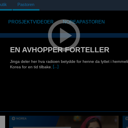
utik
Pastoren
PROSJEKTVIDEOER
NOREAPASTOREN
EN AVHOPPER FORTELLER
Jinga deler her hva radioen betydde for henne da lyttet i hemme
Korea for en tid tilbake.
Programmet i sin helhet kan du finne her: