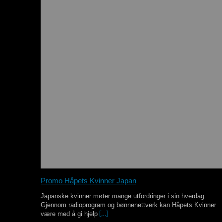
Promo Håpets Kvinner Japan
Japanske kvinner møter mange utfordringer i sin hverdag.
Gjennom radioprogram og bønnenettverk kan Håpets Kvinner
være med å gi hjelp