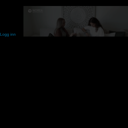
Logg inn
Dit få eller ingen andre når inn...
Se denne korte videoen fra Norea