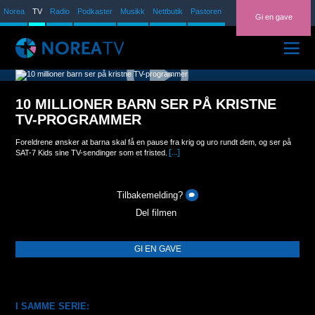
Norea
TV
Radio
Podkaster
Musikk
Nettbutik
Pastoren
Gi en gave
ARKIV
10 MILLIONER BARN SER PÅ KRISTNE
TV-PROGRAM
TV-PROGRAMMER
PROSJEKTVIDEOER
Foreldrene ønsker at barna skal få en pause fra krig og uro rundt dem, og ser på
SAT-7 Kids sine TV-sendinger som et fristed.
NOREAPASTOREN
Millioner av barn lever midt i krig og uro i Midtøsten. Midt i denne situasjonen når
kristne TV-sendinger de unge hjertene med fredsbudskapet om Jesus, i tillegg til at
Tilbakemelding?
de får utdannelse. Mange av dem har måttet slutte på skolen på grunn av krigen.
Del filmen
Dato: 16.09.2015
Varighet: 5 min 36 sekunder
GI EN GAVE
I SAMME SERIE: